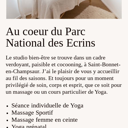
Au coeur du Parc
National des Ecrins
Le studio bien-être se trouve dans un cadre
verdoyant, paisible et cocooning, à Saint-Bonnet-
en-Champsaur. J’ai le plaisir de vous y accueillir
Paula REYNAUD
au fil des saisons. Et toujours pour un moment
privilégié de soin, corps et esprit, que ce soit pour
06 16 28 13 37
un massage ou un cours particulier de Yoga.
Séance individuelle de Yoga
Le Studio Bien-être
Massage Sportif
3 rue du Drac,
Massage femme en ceinte
05500, Saint-Bonnet
Yoga prénatal